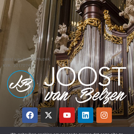
Joost van Belzen Muziek
KVK: 20170746
BTW: NL125377770B01