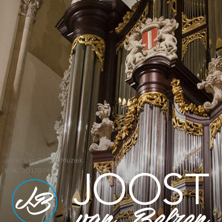
Joost van Belzen Muziek
KVK: 20170746