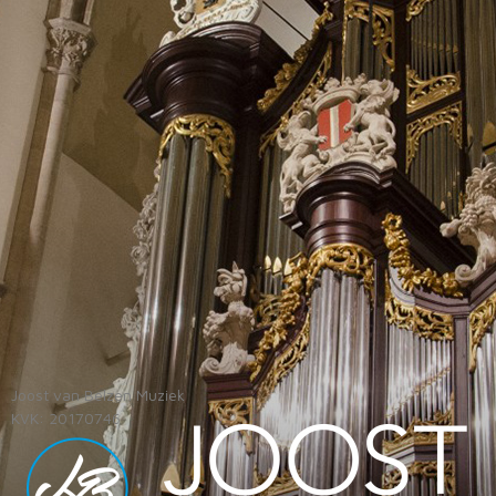
Joost van Belzen Muziek
KVK: 20170746